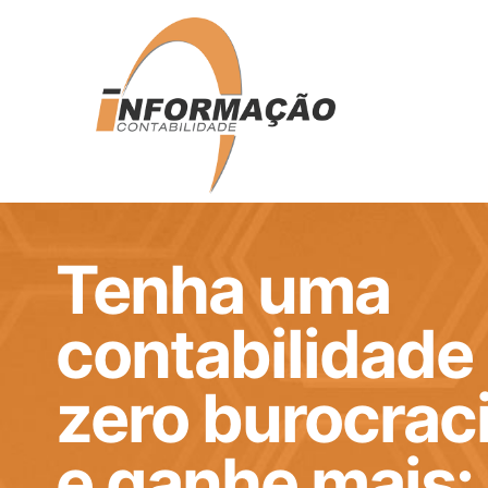
Tenha uma
contabilidade
zero burocrac
e ganhe mais: