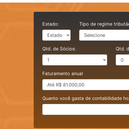
Estado:
Tipo de regime tributá
Qtd. de Sócios:
Qtd. 
Faturamento anual
Quanto você gasta de contabilidade ho