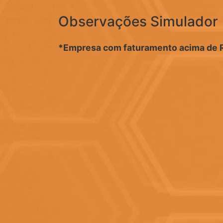
Observações Simulador
*Empresa com faturamento acima de R