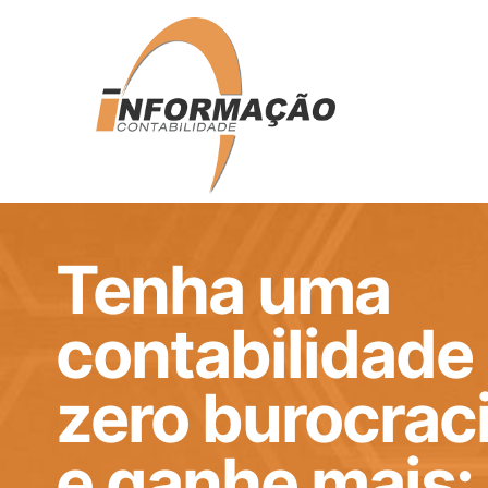
Tenha uma
contabilidade
zero burocrac
e ganhe mais: