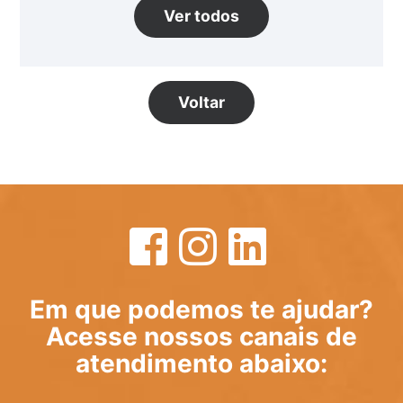
Ver todos
Voltar
Em que podemos te ajudar?
Acesse nossos canais de
atendimento abaixo: