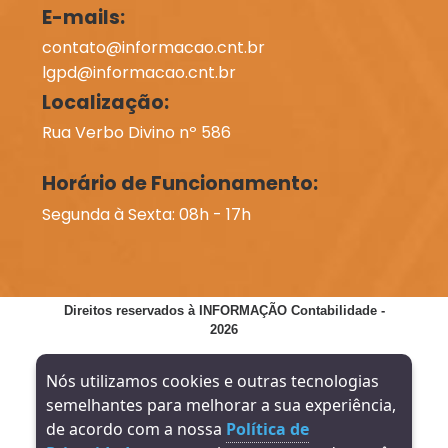
E-mails:
contato@informacao.cnt.br
lgpd@informacao.cnt.br
Localização:
Rua Verbo Divino nº 586
Horário de Funcionamento:
Segunda à Sexta: 08h - 17h
Direitos reservados à INFORMAÇÃO Contabilidade -
2026
SITE VERIFICADO:
DESENVOLVIMENTO:
Nós utilizamos cookies e outras tecnologias
semelhantes para melhorar a sua experiência,
de acordo com a nossa
Política de