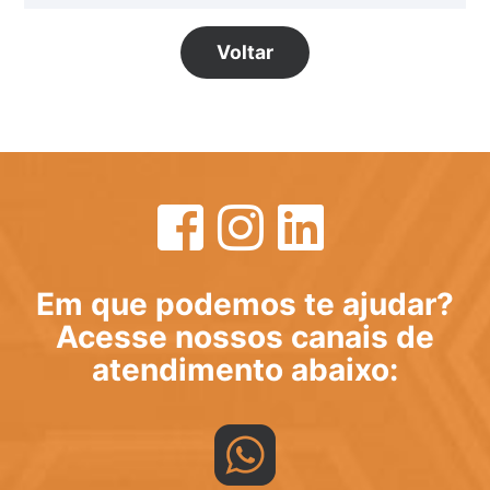
Voltar
Em que podemos te ajudar?
Acesse nossos canais de
atendimento abaixo: