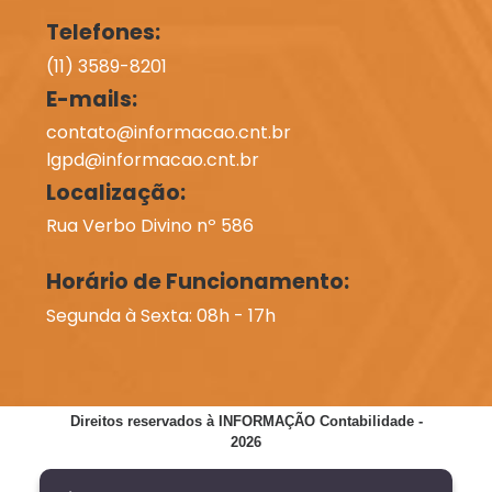
Telefones:
(11) 3589-8201
E-mails:
contato@informacao.cnt.br
lgpd@informacao.cnt.br
Localização:
Rua Verbo Divino nº 586
Horário de Funcionamento:
Segunda à Sexta: 08h - 17h
Direitos reservados à INFORMAÇÃO Contabilidade -
2026
SITE VERIFICADO:
DESENVOLVIMENTO: