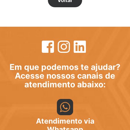
Voltar
Em que podemos te ajudar?
Acesse nossos canais de
atendimento abaixo:
Atendimento via
Whatsapp