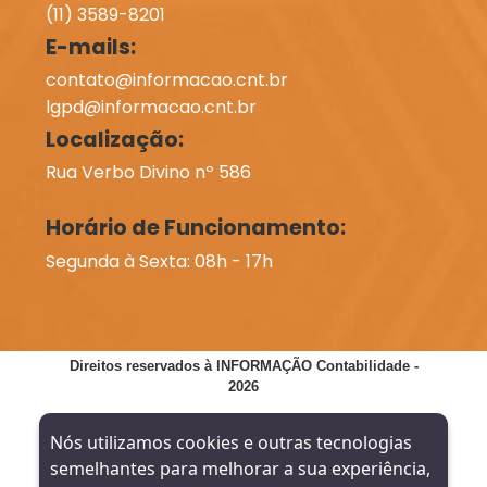
(11) 3589-8201
E-mails:
contato@informacao.cnt.br
lgpd@informacao.cnt.br
Localização:
Rua Verbo Divino nº 586
Horário de Funcionamento:
Segunda à Sexta: 08h - 17h
Direitos reservados à INFORMAÇÃO Contabilidade -
2026
SITE VERIFICADO:
DESENVOLVIMENTO:
Nós utilizamos cookies e outras tecnologias
semelhantes para melhorar a sua experiência,