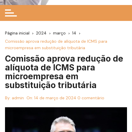
Página inicial
2024
março
14
Comissão aprova redução de alíquota de ICMS para
microempresa em substituição tributária
Comissão aprova redução de
alíquota de ICMS para
microempresa em
substituição tributária
By:
admin
On:
14 de março de 2024
0 comentário